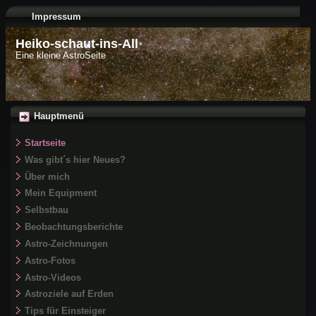
Impressum
Heiko-schaut-ins-All
Eine kleine AstroSeite
Hauptmenü
Startseite
Was gibt´s hier Neues?
Über mich
Mein Equipment
Selbstbau
Beobachtungsberichte
Astro-Zeichnungen
Astro-Fotos
Astro-Videos
Astroziele auf Erden
Tips für Einsteiger