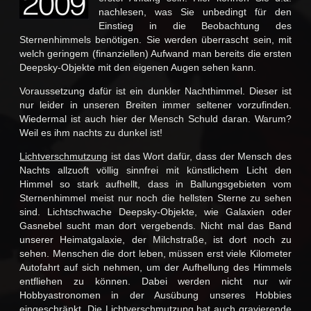
nachlesen, was Sie unbedingt für den
Einstieg in die Beobachtung des
Sternenhimmels benötigen. Sie werden überrascht sein, mit
welch geringem (finanziellen) Aufwand man bereits die ersten
Deepsky-Objekte mit den eigenen Augen sehen kann.
Voraussetzung dafür ist ein dunkler Nachthimmel. Dieser ist
nur leider in unseren Breiten immer seltener vorzufinden.
Wiedermal ist auch hier der Mensch Schuld daran. Warum?
Weil es ihm nachts zu dunkel ist!
Lichtverschmutzung
ist das Wort dafür, dass der Mensch des
Nachts allzuoft völlig sinnfrei mit künstlichem Licht den
Himmel so stark aufhellt, dass in Ballungsgebieten vom
Sternenhimmel meist nur noch die hellsten Sterne zu sehen
sind. Lichtschwache Deepsky-Objekte, wie Galaxien oder
Gasnebel sucht man dort vergebends. Nicht mal das Band
unserer Heimatgalaxie, der Milchstraße, ist dort noch zu
sehen. Menschen die dort leben, müssen erst viele Kilometer
Autofahrt auf sich nehmen, um der Aufhellung des Himmels
entfliehen zu können. Dabei werden nicht nur wir
Hobbyastronomen in der Ausübung unseres Hobbies
eingeschränkt. Die Lichtverschmutzung hat auch gravierende